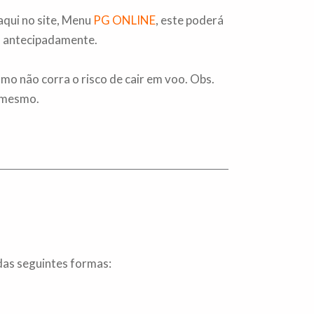
aqui no site, Menu
PG ONLINE
, este poderá
O antecipadamente.
o não corra o risco de cair em voo. Obs.
o mesmo.
das seguintes formas: