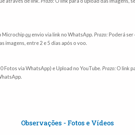
gue através de
link.
Prazo:
O link para o upload das imagens, s
o Microchip
ou
envio via link no WhatsApp.
Prazo:
Poderá ser e
as imagens, entre 2 e 5 dias após o voo.
10 Fotos via WhatsApp) e Upload no YouTube.
Prazo:
O link p
 WhatsApp.
Observações - Fotos e Vídeos