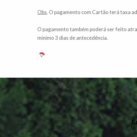
– – –
Obs
. O pagamento com Cartão terá taxa adi
– – –
O pagamento também poderá ser feito atr
mínimo 3 dias de antecedência.
– – –
E