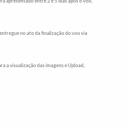
erá apresentado entre 2 e 5 dias após o voo,
ntregue no ato da finalização do voo via
ara a visualização das imagens e Upload,