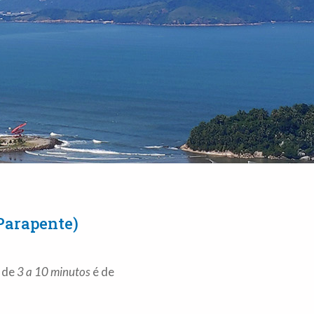
Parapente)
o de
3 a 10 minutos
é de