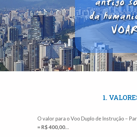
1. VALORE
O valor para o Voo Duplo de Instrução – P
= R$ 400,00
…
– – –