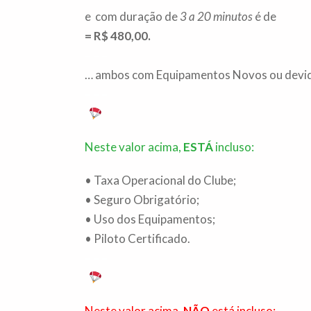
e com duração de
3 a 20 minutos
é de
= R$ 480,00.
– – –
… ambos com Equipamentos Novos ou devida
– – –
Neste valor acima,
ESTÁ
incluso:
• Taxa Operacional do Clube;
• Seguro Obrigatório;
• Uso dos Equipamentos;
• Piloto Certificado.
– – –
Neste valor acima,
NÃO
está incluso: