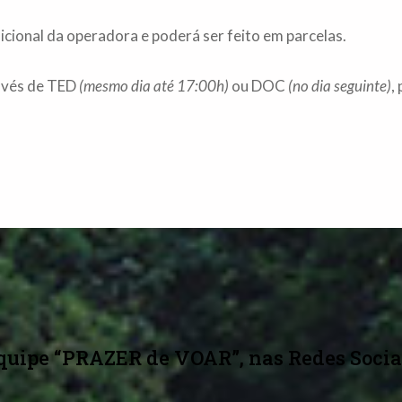
cional da operadora e poderá ser feito em parcelas.
avés de TED
(mesmo dia até 17:00h)
ou DOC
(no dia seguinte)
,
quipe “PRAZER de VOAR”, nas Redes Socia